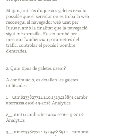
Mitjançant l'ús d'aquestes galetes resulta
possible que el servidor on es troba la web
reconegui el navegador web usat per
l'usuari amb la finalitat que la navegació
sigui més senzilla. S'usen també per
mesurar l'audiència i paràmetres del
tràfic, controlar el procés i nombre
d'entrades.
2. Quin tipus de galetes usem?​
A continuació, es detallen les galetes
utilitzades:
1__utmb233827724.1.10.1529428891.cambr
aterrassa.es06-19-2018 Analytics
2__utmt1.cambraterrassa.es06-19-2018
Analytics
3__utmz233827724.1529428891.1....cambrat