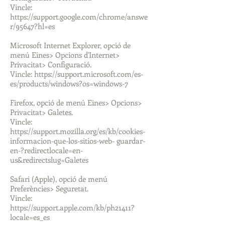
Vincle:
https://support.google.com/chrome/answe
r/95647?hl=es
Microsoft Internet Explorer, opció de
menú Eines> Opcions d'Internet>
Privacitat> Configuració.
Vincle: https://support.microsoft.com/es-
es/products/windows?os=windows-7
Firefox, opció de menú Eines> Opcions>
Privacitat> Galetes.
Vincle:
https://support.mozilla.org/es/kb/cookies-
informacion-que-los-sitios-web- guardar-
en-?redirectlocale=en-
us&redirectslug=Galetes
Safari (Apple), opció de menú
Preferències> Seguretat.
Vincle:
https://support.apple.com/kb/ph21411?
locale=es_es