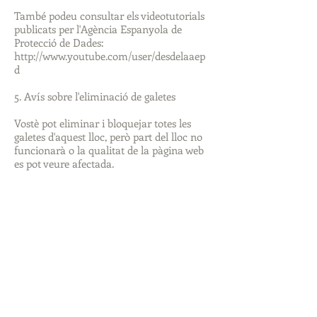
També podeu consultar els videotutorials
publicats per l'Agència Espanyola de
Protecció de Dades:
http://www.youtube.com/user/desdelaaep
d
5. Avís sobre l'eliminació de galetes
Vostè pot eliminar i bloquejar totes les
galetes d'aquest lloc, però part del lloc no
funcionarà o la qualitat de la pàgina web
es pot veure afectada.
Si té qualsevol dubte sobre la nostra
política de galetes o desitja contactar amb
nosaltres, pot fer-ho a través dels nostres
canals de contacte.