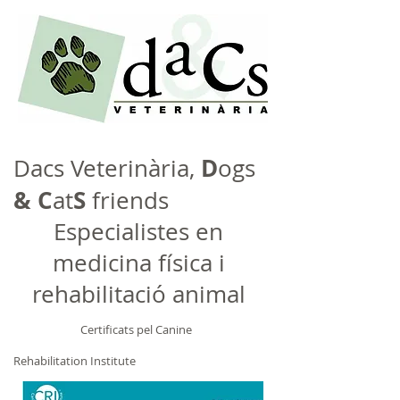
D
Dacs Veterinària,
ogs
&
C
S
at
friends
Especialistes en
medicina física i
rehabilitació animal
Certificats pel Canine
Rehabilitation Institute