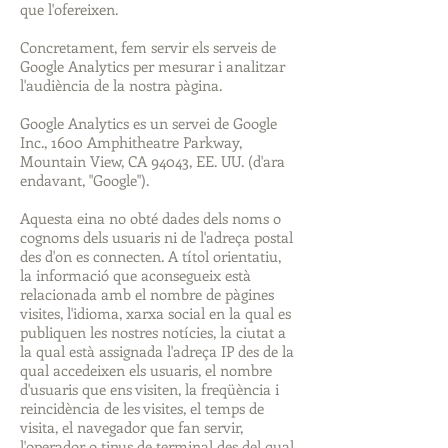
que l'ofereixen.
Concretament, fem servir els serveis de
Google Analytics per mesurar i analitzar
l'audiència de la nostra pàgina.
Google Analytics es un servei de Google
Inc., 1600 Amphitheatre Parkway,
Mountain View, CA 94043, EE. UU. (d'ara
endavant, "Google").
Aquesta eina no obté dades dels noms o
cognoms dels usuaris ni de l'adreça postal
des d'on es connecten. A títol orientatiu,
la informació que aconsegueix està
relacionada amb el nombre de pàgines
visites, l'idioma, xarxa social en la qual es
publiquen les nostres notícies, la ciutat a
la qual està assignada l'adreça IP des de la
qual accedeixen els usuaris, el nombre
d'usuaris que ens visiten, la freqüència i
reincidència de les visites, el temps de
visita, el navegador que fan servir,
l'operador o tipus de terminal des del qual