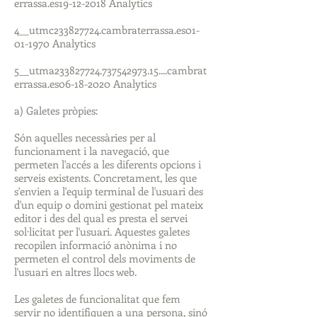
errassa.es19-12-2018 Analytics
4__utmc233827724.cambraterrassa.es01-
01-1970 Analytics
5__utma233827724.737542973.15....cambrat
errassa.es06-18-2020 Analytics
a) Galetes pròpies:
Són aquelles necessàries per al
funcionament i la navegació, que
permeten l'accés a les diferents opcions i
serveis existents. Concretament, les que
s'envien a l'equip terminal de l'usuari des
d'un equip o domini gestionat pel mateix
editor i des del qual es presta el servei
sol·licitat per l'usuari. Aquestes galetes
recopilen informació anònima i no
permeten el control dels moviments de
l'usuari en altres llocs web.
Les galetes de funcionalitat que fem
servir no identifiquen a una persona, sinó