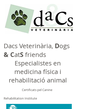
D
Dacs Veterinària,
ogs
&
C
S
at
friends
Especialistes en
medicina física i
rehabilitació animal
Certificats pel Canine
Rehabilitation Institute